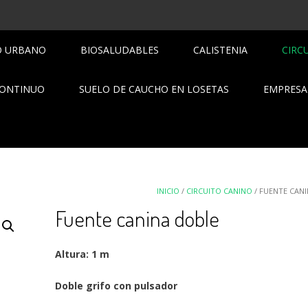
O URBANO
BIOSALUDABLES
CALISTENIA
CIRC
CONTINUO
SUELO DE CAUCHO EN LOSETAS
EMPRESA
INICIO
/
CIRCUITO CANINO
/ FUENTE CAN
Fuente canina doble
Altura: 1 m
Doble grifo con pulsador